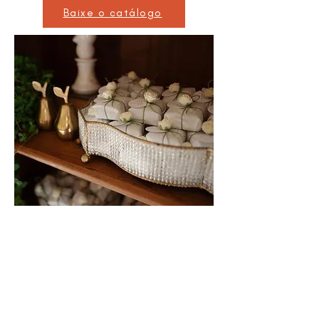
Baixe o catálogo
A sua celebração com
B&B
Casamento, evento corporativo, batizado,
aniversário, chá de bebê, confraternização e
tantos outros momentos especiais, merecem